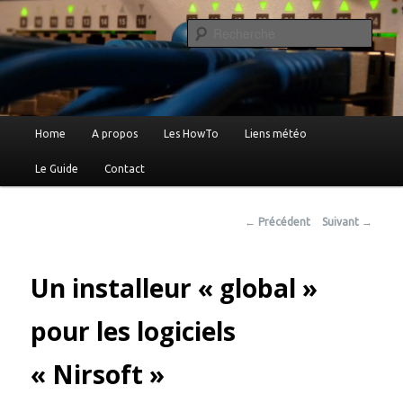
Reche
Le blog de Xavier …
Menu
Home
A propos
Les HowTo
Liens météo
Aller
principal
Le Guide
Contact
au
contenu
Navigation
←
Précédent
Suivant
→
des
principal
articles
Un installeur « global »
pour les logiciels
« Nirsoft »