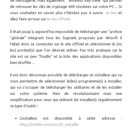
de messagerie, mais également '"
Wireless Key View
" qui permet
de retrouver les clés de cryptage Wifi stockées sur votre PC ... Si
vous souhaitez en savoir plus n'hésitez pas à suivre
ce lien
et
allez faire un tour sur
le site officiel
.
Il était jusqu'à aujourd'hui impossible de télécharger une "archive
"globale" intégrant tous les logiciels proposés par
Nirsoft
. Il
fallait donc se connecter sur le site officiel et sélectionner le (ou
les) produit(s) que l'on désirait utiliser. Pas très pratique car le
site est un peu "fouillis" et la liste des applications disponibles
bien étoffée ...
Il est donc désormais possible de télécharger un installeur qui va
vous permettre de sélectionner le(les) programme(s) à installer,
qui va s'occuper de télécharger les utilitaires et de les installer
sur votre système. Rien de révolutionnaire mais une
simplification pour ceux qui utilisent (et installent) régulièrement
ce type d'outils !
L'installeur est disponible à cette adresse :
http://smithii.com/nirsoft_installer