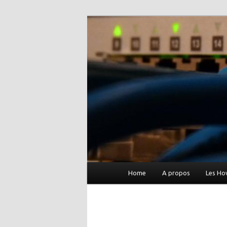
Le blog de Xa
Menu
Home
A propos
Les H
Aller
principal
au
contenu