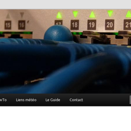
vier …
owTo
Liens météo
Le Guide
Contact