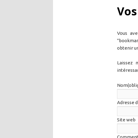
Vos
principal
Vous ave
"bookmark
obtenir un 
Laissez 
intéressan
Nom
(obli
Adresse d
Site web
Comment