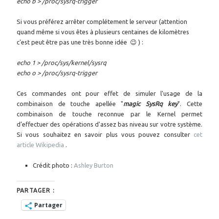
echo b > /proc/sysrq-trigger
Si vous préférez arrêter complétement le serveur (attention
quand même si vous êtes à plusieurs centaines de kilomètres
c'est peut être pas une très bonne idée 😉 ) :
echo 1 > /proc/sys/kernel/sysrq
echo o > /proc/sysrq-trigger
Ces commandes ont pour effet de simuler l'usage de la
combinaison de touche apellée "
magic SysRq key
". Cette
combinaison de touche reconnue par le Kernel permet
d’effectuer des opérations d'assez bas niveau sur votre système.
Si vous souhaitez en savoir plus vous pouvez consulter
cet
article Wikipedia
.
Crédit photo :
Ashley Burton
PARTAGER :
Partager