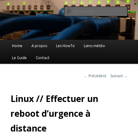
Reche
Le blog de Xavier …
Menu
Home
A propos
Les HowTo
Liens météo
Aller
principal
Le Guide
Contact
au
contenu
Navigation
←
Précédent
Suivant
→
des
principal
articles
Linux // Effectuer un
reboot d’urgence à
distance