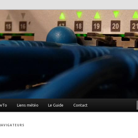
vier …
owTo
Liens météo
Le Guide
Contact
NAVIGATEURS