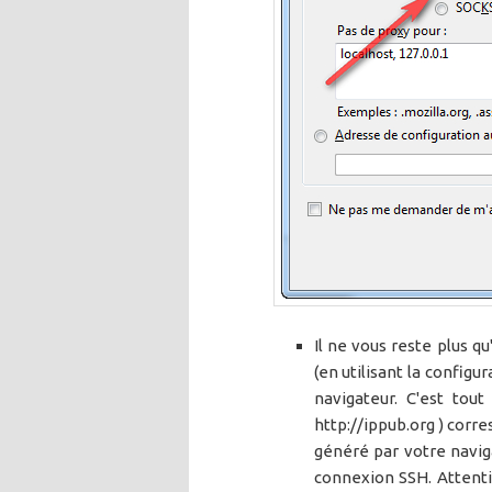
Il ne vous reste plus q
(en utilisant la configu
navigateur. C'est tou
http://ippub.org ) corre
généré par votre naviga
connexion SSH. Attentio