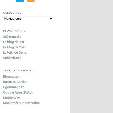
CATÉGORIES
C
a
t
BLOGS "AMIS" ...
é
360 e-media
g
Le blog de JDO
o
Le blog de Yoan
r
i
Le Wiki de Denis
e
SublimiGeek
s
JE VOUS CONSEILLE ...
Blogmotion
Business Garden
Cgourmand.fr
Google Apps Status
MobbyWay
Mon profil sur Mastodon