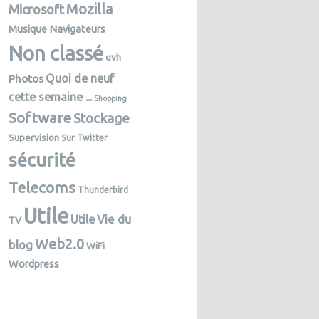
Mozilla
Microsoft
Musique
Navigateurs
Non classé
ovh
Photos
Quoi de neuf
cette semaine ...
Shopping
Software
Stockage
Supervision
Sur Twitter
sécurité
Telecoms
Thunderbird
Utile
Vie du
Utile
TV
Web2.0
blog
WiFi
Wordpress