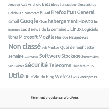
Androïd
Beta
ClosetoShop
Amazon AWS
Blogs
Bureautique
Fun
General
Firefox
Email
Delicious
e-commerce
Google
Howto
hebergement
Gmail
Im
Gsm
Linux
Les 3 news de la semaine ...
Logiciels
Internet
Mozilla
Microsoft
libres
Musique
Navigateurs
Non classé
Photos
Quoi de neuf cette
ovh
Software
Stockage
semaine ...
Supervision
Shopping
sécurité
Telecoms
TV
Sur Twitter
Thunderbird
Utile
Web2.0
Vie du blog
Utile
Wordpress
WiFi
Fièrement propulsé par WordPress