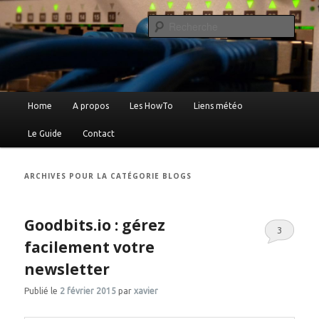
Reche
Le blog de Xavier …
Menu
Home
A propos
Les HowTo
Liens météo
Aller
Aller
principal
Le Guide
Contact
au
au
contenu
contenu
ARCHIVES POUR LA CATÉGORIE
BLOGS
principal
secondaire
Goodbits.io : gérez
3
facilement votre
newsletter
Publié le
2 février 2015
par
xavier