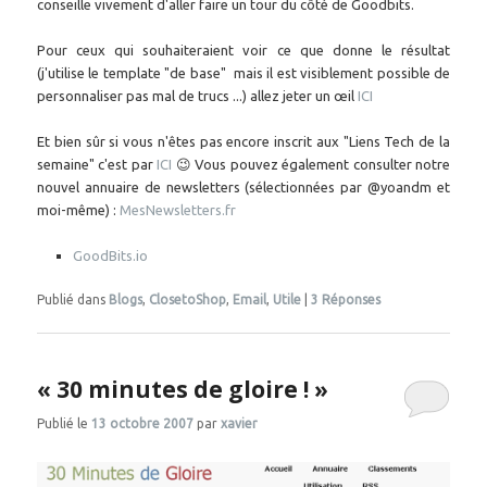
conseille vivement d'aller faire un tour du côté de Goodbits.
Pour ceux qui souhaiteraient voir ce que donne le résultat
(j'utilise le template "de base" mais il est visiblement possible de
personnaliser pas mal de trucs ...) allez jeter un œil
ICI
Et bien sûr si vous n'êtes pas encore inscrit aux "Liens Tech de la
semaine" c'est par
ICI
😉 Vous pouvez également consulter notre
nouvel annuaire de newsletters (sélectionnées par @yoandm et
moi-même) :
MesNewsletters.fr
GoodBits.io
Publié dans
Blogs
,
ClosetoShop
,
Email
,
Utile
|
3
Réponses
« 30 minutes de gloire ! »
Publié le
13 octobre 2007
par
xavier