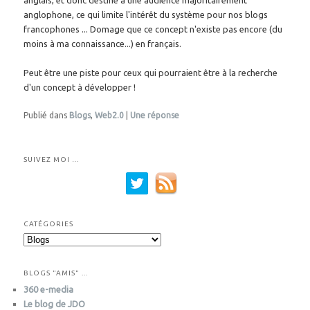
anglophone, ce qui limite l'intérêt du système pour nos blogs
francophones ... Domage que ce concept n'existe pas encore (du
moins à ma connaissance...) en français.
Peut être une piste pour ceux qui pourraient être à la recherche
d'un concept à développer !
Publié dans
Blogs
,
Web2.0
|
Une
réponse
SUIVEZ MOI …
CATÉGORIES
C
a
t
BLOGS "AMIS" ...
é
360 e-media
g
Le blog de JDO
o