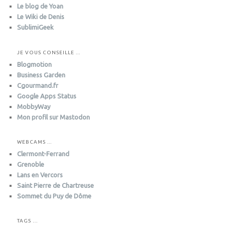
Le blog de Yoan
r
i
Le Wiki de Denis
e
SublimiGeek
s
JE VOUS CONSEILLE ...
Blogmotion
Business Garden
Cgourmand.fr
Google Apps Status
MobbyWay
Mon profil sur Mastodon
WEBCAMS ...
Clermont-Ferrand
Grenoble
Lans en Vercors
Saint Pierre de Chartreuse
Sommet du Puy de Dôme
TAGS …