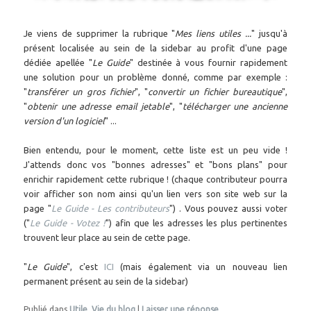
Je viens de supprimer la rubrique "
Mes liens utiles ...
" jusqu'à
présent localisée au sein de la sidebar au profit d'une page
dédiée apellée "
Le Guide
" destinée à vous fournir rapidement
une solution pour un problème donné, comme par exemple :
"
transférer un gros fichier
", "
convertir un fichier bureautique
",
"
obtenir une adresse email jetable
", "
télécharger une ancienne
version d'un logiciel
" ...
Bien entendu, pour le moment, cette liste est un peu vide !
J'attends donc vos "bonnes adresses" et "bons plans" pour
enrichir rapidement cette rubrique ! (chaque contributeur pourra
voir afficher son nom ainsi qu'un lien vers son site web sur la
page "
Le Guide - Les contributeurs
") . Vous pouvez aussi voter
("
Le Guide - Votez !
") afin que les adresses les plus pertinentes
trouvent leur place au sein de cette page.
"
Le Guide
", c'est
ICI
(mais également via un nouveau lien
permanent présent au sein de la sidebar)
Publié dans
Utile
,
Vie du blog
|
Laisser une réponse