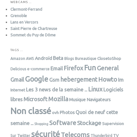
WEBCAMS ...
Clermont-Ferrand
Grenoble
Lans en Vercors
Saint Pierre de Chartreuse
Sommet du Puy de Dôme
TAGS …
Androïd
Beta
ClosetoShop
Amazon AWS
Blogs
Bureautique
Fun
General
Firefox
Email
Delicious
e-commerce
Google
Howto
hebergement
Gmail
Im
Gsm
Linux
Les 3 news de la semaine ...
Logiciels
Internet
Mozilla
Microsoft
libres
Musique
Navigateurs
Non classé
Photos
Quoi de neuf cette
ovh
Software
Stockage
semaine ...
Supervision
Shopping
sécurité
Telecoms
TV
Sur Twitter
Thunderbird