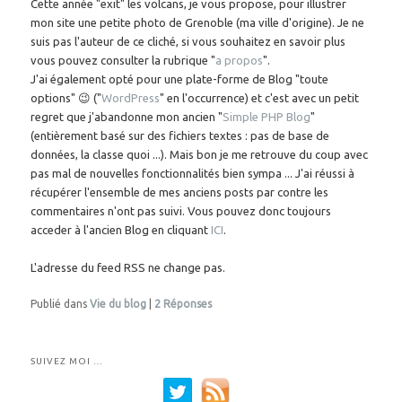
Cette année "exit" les volcans, je vous propose, pour illustrer
mon site une petite photo de Grenoble (ma ville d'origine). Je ne
suis pas l'auteur de ce cliché, si vous souhaitez en savoir plus
vous pouvez consulter la rubrique "
a propos
".
J'ai également opté pour une plate-forme de Blog "toute
options" 😉 ("
WordPress
" en l'occurrence) et c'est avec un petit
regret que j'abandonne mon ancien "
Simple PHP Blog
"
(entièrement basé sur des fichiers textes : pas de base de
données, la classe quoi ...). Mais bon je me retrouve du coup avec
pas mal de nouvelles fonctionnalités bien sympa ... J'ai réussi à
récupérer l'ensemble de mes anciens posts par contre les
commentaires n'ont pas suivi. Vous pouvez donc toujours
acceder à l'ancien Blog en cliquant
ICI
.
L'adresse du feed RSS ne change pas.
Publié dans
Vie du blog
|
2
Réponses
SUIVEZ MOI …