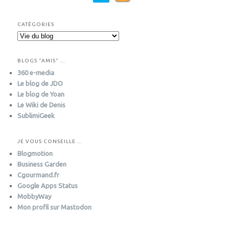
CATÉGORIES
C
a
t
BLOGS "AMIS" ...
é
360 e-media
g
Le blog de JDO
o
Le blog de Yoan
r
i
Le Wiki de Denis
e
SublimiGeek
s
JE VOUS CONSEILLE ...
Blogmotion
Business Garden
Cgourmand.fr
Google Apps Status
MobbyWay
Mon profil sur Mastodon