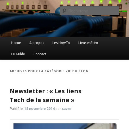
Reche
Le blog de Xavier …
Menu
Home
A propos
Les HowTo
Liens météo
Aller
Aller
principal
Le Guide
Contact
au
au
contenu
contenu
ARCHIVES POUR LA CATÉGORIE
VIE DU BLOG
principal
secondaire
Newsletter : « Les liens
Tech de la semaine »
Publié le
15 novembre 2014
par
xavier